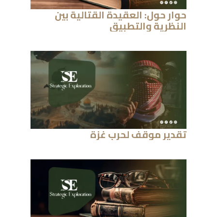
حوار
حول:
العقيدة
القتالية
بين
النظرية
والتطبيق
تقدير
موقف
لحرب
غزة