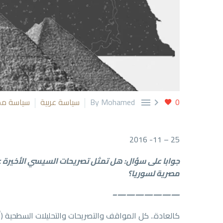
0
By Mohamed
سياسة عربية
سياسة مص


25 – 11- 2016
جوابا على سؤال: هل تمثل تصريحات السيسي الأخيرة 
مصرية لسوريا؟
———————–
كالعادة.. كل المواقف والتصريحات والتحليلات السطحية (أ