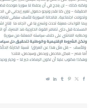
ولكنه كذلك – لن ينجح في أن يحفظ لنا سوريا موحدة فضلا
الحقيقة – وإن كنا نقدر ونرجو حصول تغيير إيجابي في ال
وتحولات اجتماعية.. فالحالة السورية للأسف ستبقى لفترة 
ربما التواءات معينة تحدث وتسرع بنا في اتجاه ما (نتاج اش
المسلحة قبل حتى تضافر القوة الخارجية ضد النصرة، أو ا
وخطابه الفاشي على خلاف سياسته المعلنة من سوريا)
ولكن الشروط الإقليمية والوطنية لتحقيق حل سيا
وللأسف – قل مثل هذا عن العراق! تنسينا الكارثة الحالّة ا
أما مصر – فبكل ماحصل ويحصل وسيحصل، فلتت!
وهكذا مكتوب علينا أن تكون الرمضاء خير لنا – وخيار وحيد 