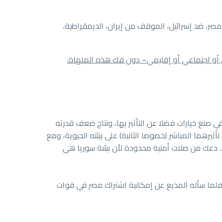
ي مصر، ضد إسرائيل، الموقف من إيران، الديمقراطية،
أو اجتماعي أو إقليمي
– دون فك هذه الملهاة.
 صنع خيارات فضلا عن التأثير بها، ونتاج ضعف قدرته
ثيرهما المباشر (خصوصا الثانية) على بيئته الحيوية، ومع
. دعك من صلات أمنية محدودة لأن بيئىة سوريا هي
 فلما سأله المذيع عن إمكانية اشتراك مصر في قوات