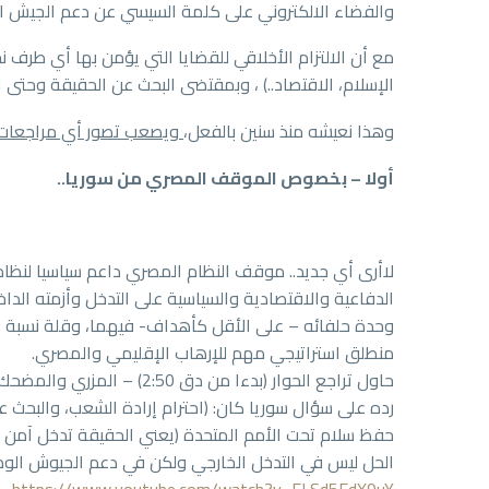
والفضاء الالكتروني على كلمة السيسي عن دعم الجيش ا
مع أن الالتزام الأخلاقي للقضايا التي يؤمن بها أي طرف ن
الإسلام، الاقتصاد..) ، وبمقتضى البحث عن الحقيقة وحتى 
وهذا نعيشه منذ سنين بالفعل،
ويصعب تصور أي مراجعات أ
أولا – بخصوص الموقف المصري من سوريا..
لاأرى أي جديد.. موقف النظام المصري داعم سياسيا لنظام 
الدفاعية والاقتصادية والسياسية على التدخل وأزمته الداخل
وحدة حلفائه – على الأقل كأهداف- فيهما، وقلة نسبة الم
منطلق استراتيجي مهم للإرهاب الإقليمي والمصري.
حاول تراجع الحوار (بدءا من دق 2:50) – المزري والمضحك فعلا – مع السيسي، وستجد الرد جاء في سياق محدد.
رده على سؤال سوريا كان: (احترام إرادة الشعب، والبحث
حفظ سلام تحت الأمم المتحدة (يعني الحقيقة تدخل آمن ك
الحل ليس في التدخل الخارجي ولكن في دعم الجيوش الوطن
https://www.youtube.com/watch?v=ELSd5EdX9uY