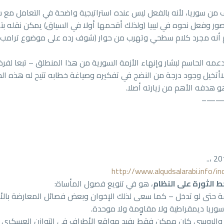
 سوريا، لأنه بالفعل ليس عنده استراتيجية واضحة في التعامل مع سوري
ور وفعل نحوه في ليبيا (ولذلك أقحمها أولا في السياق) يمكن نقله بتم
م أنه مجرد كلام سطحي وتهرب من حوار (شوف رده على موضوع ترامب مثلا!
عمه الحاسم لبشار وإنهاء الأزمة السورية من هذا المنطلق – تبعا لفر
أتخيل وجود درجة من النضج في تفكيره وصياغة خطابه تتيح له هذه الحس
و هدفه الأهم من زيارته أصلا.
——
http://www.alqudsalarabi.info
 الثورة على النظام
، هو في تنويع فصول المأساة:
حقيقة حتى لو تدخل – كما سعى لذلك الإخوان وبعض فصائل المعارضة بال
سوريا ديمقراطية ولا مقاوٍمة ولا موحدة.
اني والروسي كان ممكن فقط يفيد مواقع الأطراف في التوازن العسكري