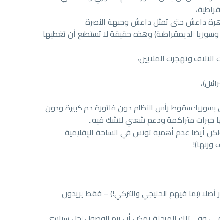
قراطية،
ظاهرة داعش حتى تمثل داعش وجبهة النصرة
لأكراد وسوريا الديمقراطية) وهذه حقيقة لا تستطيع أن تغطيها
 الآلاف وتهجرت الملايين،
ائيل)،
ن بسوريا: سقوط رأس النظام دون فاتورة دم كبيرة ودون
ا خبرات متراكمة ودعم شعبي لاشك فيه..
ولكن أيضا عدم أهمية تونس في الساحة الإقليمية
وزنها)!
أصلا (بما فيهم الخليجي والتركي!) – فقط يريدون
ي، وفي تلك المرحلة يمكن أن يتم الوصول لحل سياسي..