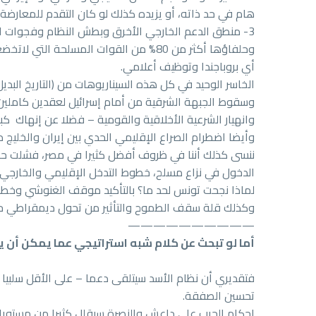
هام في حد ذاته، أو يزيده كذلك لو كان التقدم للمعارضة 
3- منطق الدعم الخارجي الأخرق وبطش النظام وفجوات 
وحلفاؤها أكثر من 80% من القوات المسل
أي بروباجندا وتوظيف أعلامي.
الخاسر الوحيد في كل هذه السيناريوهات من (التاريخ البدي
وسقوط الجبهة الشرقية من أمام إسرائيل لعقدين كاملين 
وانهيار الشرعية الأخلاقية والقومية – فضلا عن إنهاك كبير 
وأيضا اضطرام الصراع الإقليمي الحدي بين إيران والخليج 
ننسى كذلك أننا في ظروف أفضل كثيرا في مصر، فشلت حالة 
الدخول في نزاع مسلح، خطوط التدخل الإقليمي والخارجي
لماذا نجحت تونس لحد ما؟ بالتأكيد موقف الغنوشي وخطه ا
وكذلك قلة سقف الطموح والتأثير من تحول ديمقراطي حقي
——————————
أما لو تبحث عن كلام شبه استراتيجي عما يمكن أن 
فتقديري أن نظام الأسد سيتلقى دعما – على الأقل سلبيا
تحسين الصفقة.
إحكام الحرب على داعش والنصرة سيقلل كثيرا من مستويات