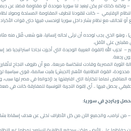
– ولكنه كذلك لم يكن ليعيد لنا سوريا موحدة أو مقاوٍمة فضلا عن ديم
النظام الإقليمي – كانت لتقودنا لتطرف المقاومة المسلحة وصولا ل
حة التي لاتخضع أو تتحالف مع نظام بشار داخل سوريا (ونحسب فيها حتى قوات ا
ل) ، وهو الذي يجب لوحده أن نرثى لحاله إنسانيا، هو شعب قُتل منه مئات
مقبلين على الأقل،
– لحزب الله (القوة العربية الوحيدة التي أحرزت نجاحا استراتيجيا ضد إسر
دون رجعة.
الثورة المصرية وقادت لانتكاسة مريعة.. مع أن ظروف النجاح لاتُقار
 محدودة، القوة النظامية الأهم (الجيش) بقيت سالمة، قوى سياسية له
لمناقض تماما للكارثة التي اقترفتها يد (إخوانه) في مصر لها سبب، 
قي يحصل فيها .. أي (قوة التجربة التونسية للمفارقة كانت في ضعف 
يحصل ويترجح في سوريا:
 – من ترامب، والجميع الآن من كل الأطراف تخلى عن هدف إسقاط بشار 
 حفاظها على الأرض، ولكن سيدفع الظاهرة لتستعيد نمطها غير النظام