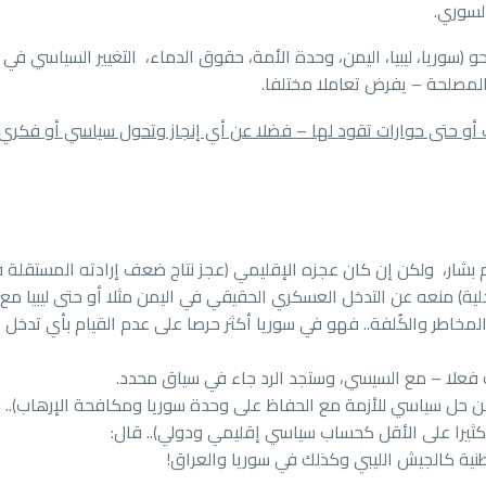
لسوري.
حو (سوريا، ليبيا، اليمن، وحدة الأمة، حقوق الدماء، التغيير السياسي ف
المصلحة – يفرض تعاملا مختلفا.
و حتى حوارات تقود لها – فضلا عن أي إنجاز وتحول سياسي أو فكري 
بشار، ولكن إن كان عجزه الإقليمي (عجز نتاج ضعف إرادته المستقلة في
ية) منعه عن التدخل العسكري الحقيقي في اليمن مثلا أو حتى ليبيا مع تأ
خاطر والكُلفة.. فهو في سوريا أكثر حرصا على عدم القيام بأي تدخل .
 عن حل سياسي للأزمة مع الحفاظ على وحدة سوريا ومكافحة الإرهاب)..
ثيرا على الأقل كحساب سياسي إقليمي ودولي).. قال:
ية كالجيش الليبي وكذلك في سوريا والعراق!