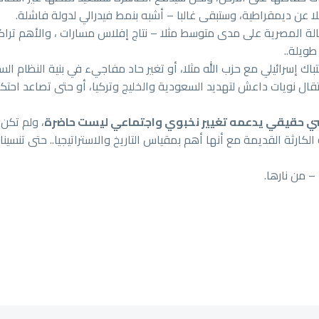
 عن ديمقراطية، وستبقى غالبا – أشبه بنمط فيدرالي لدولة فاشلة.
حالة المصرية على مدى متوسط مثلا – نتاج إفلاس مسارات ، والأهم ترا
طويلة..
تباك إسرائيلي مع حزب الله مثلا، أو تغير حاد مفاجيء في بنية النظام ال
نتقال نويات داعش لتهديد السعودية والخليج وتركيا، أو حتى تصاعد اح
سي حقيقي يدعمه تغيير نخبوي واجتماعي ليست حاضرة
، ولم تكن،
لكارثة القديمة مع أنها أهم بمقياس التاريخ والاستراتيجيا.. حتى تنسينا
– من نارها.