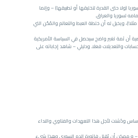
ا (ولا حتى القدرة لتخليقها أو تطبيقها) – وإنما
امه لسوريا والعراق.
)، ويخيل له أن خلطة العبط والتعالم والمُحْن التي
ضية أن ثمة تغير واضح سيحصل في السياسة الأمريكية
ابات والتعديلات فعلا. ودليلي – شاهد إجاباته على
أساس ودُشنت لأجل هذا التعهدات والفتاوي والنداء
 – و ممكن أن يُقلل فاتورة الدم السوري وهذا شيء