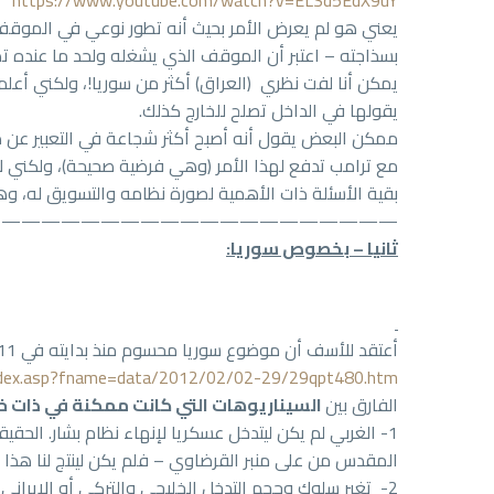
يعني هو لم يعرض الأمر بحيث أنه تطور نوعي في الموقف من
بسذاجته – اعتبر أن الموقف الذي يشغله ولحد ما عنده تص
يمكن أنا لفت نظري (العراق) أكثر من سوريا!، ولكني أعل
يقولها في الداخل تصلح للخارج كذلك.
ممكن البعض يقول أنه أصبح أكثر شجاعة في التعبير عن د
مع ترامب تدفع لهذا الأمر (وهي فرضية صحيحة)، ولكني لا
بقية الأسئلة ذات الأهمية لصورة نظامه والتسويق له، وه
————————————————————–
ثانيا – بخصوص سوريا:
أعتقد للأسف أن موضوع سوريا محسوم منذ بدايته في 2011 ،..
/index.asp?fname=data/2012/02/02-29/29qpt480.htm
الفارق بين
السيناريوهات التي كانت ممكنة في ذات خط
1- الغربي لم يكن ليتدخل عسكريا لإنهاء نظام بشار. ال
المقدس من على منبر القرضاوي – فلم يكن لينتج لنا هذا 
2- تغير سلوك وحجم التدخل الخليجي والتركي أو الإير