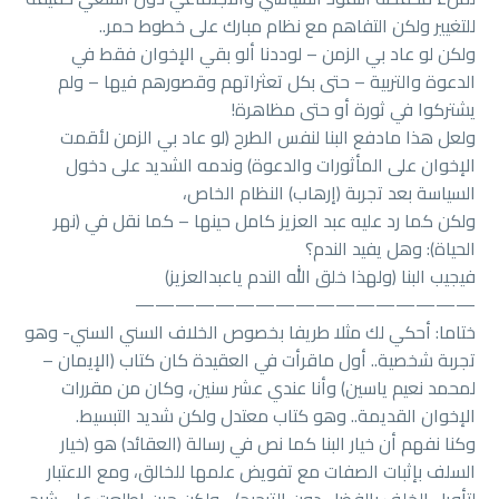
للتغيير ولكن التفاهم مع نظام مبارك على خطوط حمر..
ولكن لو عاد بي الزمن – لوددنا ألو بقي الإخوان فقط في
الدعوة والتربية – حتى بكل تعثراتهم وقصورهم فيها – ولم
يشتركوا في ثورة أو حتى مظاهرة!
ولعل هذا مادفع البنا لنفس الطرح (لو عاد بي الزمن لأقمت
الإخوان على المأثورات والدعوة) وندمه الشديد على دخول
السياسة بعد تجربة (إرهاب) النظام الخاص،
ولكن كما رد عليه عبد العزيز كامل حينها – كما نقل في (نهر
الحياة): وهل يفيد الندم؟
فيجيب البنا (ولهذا خلق الله الندم ياعبدالعزيز)
—————————————————
ختاما: أحكي لك مثلا طريفا بخصوص الخلاف السني السني- وهو
تجربة شخصية.. أول ماقرأت في العقيدة كان كتاب (الإيمان –
لمحمد نعيم ياسين) وأنا عندي عشر سنين، وكان من مقررات
الإخوان القديمة.. وهو كتاب معتدل ولكن شديد التبسيط.
وكنا نفهم أن خيار البنا كما نص في رسالة (العقائد) هو (خيار
السلف بإثبات الصفات مع تفويض علمها للخالق، ومع الاعتبار