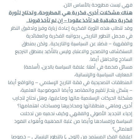
فهي ليست مطروحة بالأساس الآن.
هناك مشكلات أخرى فكرية هي المطروحة، وتحتاج لثورة
فكرية حقيقية قد تأخذ عقودا – إن لم تأخذ قرونا..
وقد تتطلب هذه الثورة الفكرية إعادة زيارة وفرز وتدقيق النظر
في مجمل التطور التاريخي بجوانبه الفكرية والعقائدية
والفقهية – فضلا عن السياسية والتاريخية.. ولكن بمنطق
الاستكشاف والتصحيح والاعتبار، وليس بالتأكيد بمنطق الترجيع
الساذج والجاهل أيضا.
مسائل ضخمة في أمتنا: علاقة السياسة بالدين، (أسلمة)
المعارف السياسية والإنسانية،
المنطلقات التصحيحية في فقة التاريخ الإسلامي – والواقع أيضا
– بشكل ينحاز للقيم والمقاصد وأيضا الموضوعية العلمية،
مشكلة الحركات الإسلامية مالها وماعليها، وهل نحتاج لتجارب
أخرى وماهي منطلقاتها ومحاذيرها ومساحات اهتمامها؟
إحياء التجديد الأصولي والفقهي وكيف نحميه من تدخلات
السياسة وإفسادها وأيضا من غلبة المذهبية وأهواء النفوذ
العلمائي؟
اعلاقة الفكر المستمد من (الوحي) بالتطور الإنساني – خصوصا