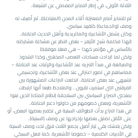
الثلاثة الأولى، في إطار التمايز المفصلي عن الشيعة..
ثم للتمايز أمام المعتزلة أثناء المحن (المتبادلة).. ثم أضيف له
وصف (والجماعة) كتقييد سياسي.
وكان يشمل الأشاعرة والماتريدية وأهل الحديث الحنابلة..
(لهذا فكلمة شيخ الأزهر – بغض النظر عن مشكلة مشاركته
بالأساس في مؤتمر كهذا – هي فعلا موفقة)
ولكن لما ازدادت مساحات التعصب المذهبي وكذا الشذوذ
والمبالغة في مبدأ التنزيه عند الأشاعرة والإثبات عند الحنابلة –
مماساهم في تصور اعتزالي عند بعض الأشاعرة، وتجسيمي
تشبيهي عند بعض الحنابلة.. اندلعت النزاعات المشهورة بين
الفرقتين التي استمرت لقرون .. والملاحظ طبعا أنها ارتبطت
بمنحنى الصراع السياسي بين السلاجقة (نظام الملك) الذين تبنوا
الأشعرية، وبعض خصومهم من حاولوا دعم الحنابلة..
في هذا النزاع بدأت الطوائف السنية في تكفير بعضها البعض، أو
على الأقل تضليل بعضها بإخراجها عن وصف (السنية)..
ولكن بلاشك بقي تيار أصيل يجمع الثلاث فرق تحت وصف السنية
في الأدبيات الكلامية – خصوصا الأشعرية. كما فعل السبكي