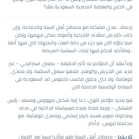
في الخليج والعلاقة المصرية السعودية مثلا؟
إجمالا.. عندي مشكلة مع مصطلح أهل السنة والجماعة، وإن
كانت كثير من تمثلاته التاريخية وأصوله يمكن فهمها، ولكن
استدعاؤه الآن هو جزء من حالة العبث والملهاة التي فيها أمتنا
، وبالتأكيد تتحكم فيها تيارات السياسة المريضة.
ولاأعتقد أن المؤتمر له تأثير الحقيقة – بمعنى استراتيجي – غير
مزيد من التحريش والوهم.. فلاهو سيعزل السلفية، ولا يتصدى
للوهابية، ولا حتى يحقق مكسب ملموس ضد السعودية في
المباراة الإقليمية الحاصلة الآن.
هو مجرد مؤتمر ثانوي، دعا إليه شخص مهووس ومستبد- رئيس
الشيشان – وربما فقط يفيده فيسياسته الداخلية في بلدته
ومحاولة تصوير نفسه كرمز إسلامي ويتصدى للوهابية، مع
مجاملة للروس- لاأكثر.
تاريخيا
– مصطلح أهل السنة ظهر متأخرا نسبيا بعد القرون