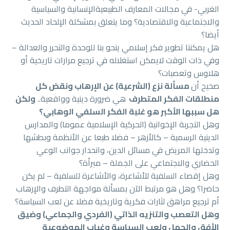
الغربي- في مجالات المعارف الطبيعيةالإنسانية والسياسية
والاجتماعية والاقتصادية؟ وما يتعلق بمشكلة الإلحاد الحديث
أيضا؟
هل يمكننا تطوير فكر إسلامي ينحو بنا للوحدة والتحرر والعدالة –
وفي ذات الوقت لايمكن استغلاله في ترجيع مرارات تاريخية أو
هلاوس وتعصبات؟
صحيح أن
م
سألة
نزع (الشرعية) عن الإرهاب ونقض كل
منطلقات الفكر المتطرف
هي ضرورة دينية وواقعية..
ولكن
هل سببها الأكبر هو غلبة الفكر السلفي الوهابي؟
وهل التجربة الإخوانية (الحركية الإسلامية عموما) والمدارس
الدينية الرسمية – كالأزهر – فضلا طبعا عن الأنظمة وبطشها
وتدخلها المريض في مسائل الدين، وانحدار جوانب الوعي
الحضاري والاجتماعي على الجملة – مبرأة؟
وهل إقصاء السلفية للأشاعرة، والأشاعرة للسلفية – لم يكن
حاضرا؟ وهل هو مرتبط الآن بمسألة مواجهة التطرف والإرهاب
أم ترجيع مراهق لثارات فكرية وتاريخية فضلا عن لعب السياسة؟
وهل التعصب والتنزيه الذاتي (الفردي والجماعي) وضيق
الأفق والجهل ولعب السياسة و
غياب الموضوعية