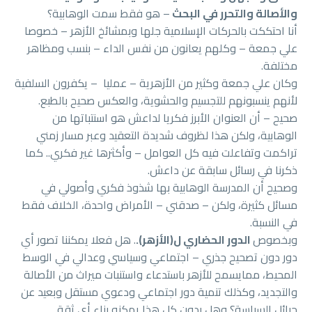
والأصالة والتحرر في البحث
– هو فقط سمت الوهابية؟
أنا احتككت بالحركات الإسلامية جلها وبمشائخ الأزهر – خصوصا
علي جمعة – وكلهم يعانون من نفس الداء – بنسب ومظاهر
مختلفة.
وكان علي جمعة وكثير من الأزهرية – عمليا – يكفرون السلفية
لأنهم ينسبونهم للتجسيم والحشوية، والعكس صحيح بالطبع.
صحيح – أن العنوان الأبرز فكريا لداعش هو اسنتباتها من
الوهابية، ولكن هذا لظروف شديدة التعقيد وعبر مسار زمني
تراكمت وتفاعلت فيه كل العوامل – وأكثرها غير فكري.. كما
ذكرنا في رسائل سابقة عن داعش.
وصحيح أن المدرسة الوهابية بها شذوذ فكري وأصولي في
مسائل كثيرة، ولكن – صدقني – الأمراض واحدة، الخلاف فقط
في النسبة.
وبخصوص
الدور الحضاري ل(الأزهر).
. هل فعلا يمكننا تصور أي
دور دون تصحيح جذري – اجتماعي وسياسي وعدالي في الوسط
المحيط، ممايسمح للأزهر باستدعاء واستنبات ميراث من الأصالة
والتجديد، وكذلك تنمية دور اجتماعي ودعوي مستقل وبعيد عن
حبائل السياسة؟ وهل بدون كل هذا يمكنه بناء أي ثقة