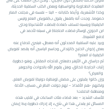
لتأويل الخلف بالفضل دون الترجيح) .. ولكن حين اطلعت على شرح
العقيدة الطحاوية والواسطية وبعض الكتب السلفية الحديثة،
وكذا الأشعرية، وأيضا كتاباته – البنا – نفسه في مجلات المنار
خصوصا.. وجدت أنه بالفعل يقول ب(تفويض العلم وليس
الكيفية) وينسبه للسلف كعادة (فضلاء الأشاعرة) وحتى
ابن الجوزي (وسائر فضلاء الحنابلة) في نسبته لأحمد في
(دفع التشبيه)..
ويرد عليه السلفية المحدثون أنه معطل، فينبري للدفاع عنه
بعض إخوان الخليج كالزنداني وجاسم الياسين أنه يقصد تفويض
الكيفية لا العلم!!
ثم دراستي في الأزهر دفعتني للاتجاه المقابل.. وهو خطورة
إثبات الجارحة للخالق، وهل يقوم الله بالحوادث والجوهر
والعرض؟
وإن كانوا يقبلون على مضض (وبنظرة دونية) تفويض العلم..
ولكنهم -هم الأفذاذ – لهم جولات النظر في مسارب الأدلة
ومنطقة الدلالات!
للأسف الشديد – بعد قضاء مئات الساعات في تقليب هذه
المسائل لم يفدني هذا في شيء إلا إدراك خطورة ربط إيمان