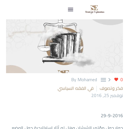
By Mohamed
0


فكر وتصوف
في الفقه السياسي
نوفمبر 25, 2016
29-9-2016
حوار حول مؤتمر الشيشان وهل له آثار استراتيجية حول الوضع