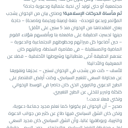
مجتمعية أو حتى توليد أي نخبة علمائية ودعوية جادة؟
ثم مأساة الحركات الإسلامية!
وصلني بيان من الإخوان يشجب
المؤتمر ويدعو للوحدة- بلغة (رصينة ورخيمة وناصحة) – حاجة
يعني افتقدناها من الإخوان منذ 5 سنين على الأقل!
حينها تحسرت الحقيقة على مافعله بنا وبأنفسهم هؤلاء القوم
– حين أضاعوا كل ميراثهم وحظوظهم الاجتماعية والدعوية –
الماضية والمستقبلة – في مقامرة السلطة، وياليتهم كان
عندهم الحقيقة أدنى متطلباتها وشروطها الأخلاقية – فضلا عن
المعرفية والأداتية!
للأسف – كنت من يشجب في الإخوان لسنين – عجزها ونفورها
عن محاولة السعي للتغيير السياسي، وكنت أرفض الاقتصار على
الطرح الدعوي والتربوي الذي كان حاضرا في الوسط الإخواني
كتكئة وتبرير للتخلي عن الطرح التغييري.
ولكني فعلا ندمت..!
صحيح – أن الإخوان لم يكونوا كما نعلم مجرد جماعة دعوية،
ولكن كان الشق السياسي فيها طاغ عن كثير من جوانب الدعوة
والتربية، ويوظفها غالبا، وأن الشق السياسي كان مجرد السعي
لملء محفظة النفوذ السياسي والاجتماعي دون السعي حقيقة