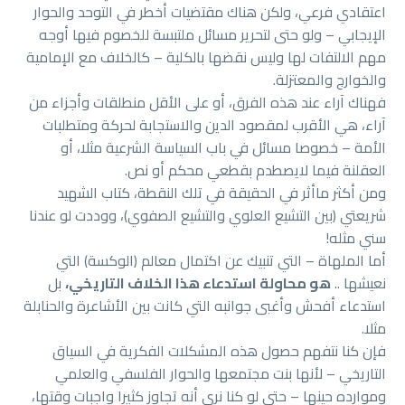
اعتقادي فرعي، ولكن هناك مقتضيات أخطر في التوحد والحوار
الإيجابي – ولو حتى لتحرير مسائل ملتبسة للخصوم فيها أوجه
مهم الالتفات لها وليس نقضها بالكلية – كالخلاف مع الإمامية
والخوارج والمعتزلة.
فهناك آراء عند هذه الفرق، أو على الأقل منطلقات وأجزاء من
آراء، هي الأقرب لمقصود الدين والاستجابة لحركة ومتطلبات
الأمة – خصوصا مسائل في باب السياسة الشرعية مثلا، أو
العقلنة فيما لايصطدم بقطعي محكم أو نص.
ومن أكثر ماأثر في الحقيقة في تلك النقطة، كتاب الشهيد
شريعتي (بين التشيع العلوي والتشيع الصفوي)، ووددت لو عندنا
سني مثله!
أما الملهاة – التي تنبيك عن اكتمال معالم (الوكسة) التي
نعيشها ..
هو محاولة استدعاء هذا الخلاف التاريخي،
بل
استدعاء أفحش وأغبى جوانبه التي كانت بين الأشاعرة والحنابلة
مثلا.
فإن كنا نتفهم حصول هذه المشكلات الفكرية في السياق
التاريخي – لأنها بنت مجتمعها والحوار الفلسفي والعلمي
وموارده حينها – حتى لو كنا نرى أنه تجاوز كثيرا واجبات وقتها،