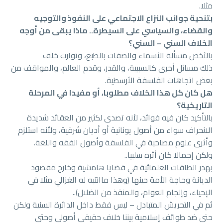
مثلا.
بتنحية جوانب النزاع الاجتماعي على النفوذ والتوجيه
والقضاء، والسياسي على السيطرة.. ماذا يبقى من أوجه
الخلاف السني – السني؟
بالأخص مسألة الأسماء والصفات بالطبع، وتوارت خلف
ذلك مسائل أخرى كالسببية، والقدر، وقدم العالم، والمواقف من
بعض اتجاهات الفلسفة الأرسطية.
هل كان كل هذا الخلاف مطلوبا، أو مفيدا في المرحلة
التاريخية؟
بالتأكيد كان فيه فوائد، لأنه تصدى لكثير من العقائد شديدة
الانحراف سواء من أصول يونانية أو أديان شرقية، ولأنه استلزم
وأثرى علوم مصاحبة في الفلسفة وأصول الفقه واللغة.
ولكن إجمالا كان أثره سلبيا..
بهدر الطاقات العلمائية في قضايا هامشية وخارج مقصود
الديانة وحاجة الأمة حينها (وهذا ماانتبه له الغزالي مثلا في
الإحياء، وإلجام العوام، والمنقذ من الضلال)..
ثم في التحريش المتبادل – ليس فقط داخل الدائرة السنية ولكن
حتى ضد طوائف إسلامية بيننا خلاف حقيقي أصولي وحتى