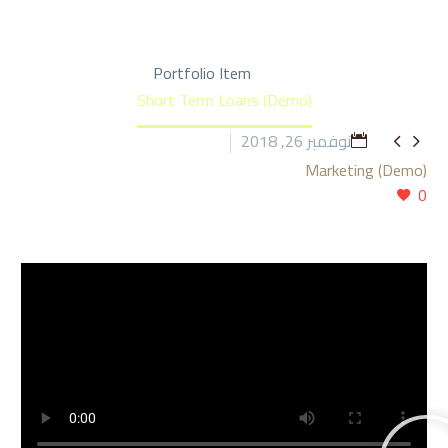
Portfolio Item
Home
Short Term Loans (Demo)
نوفمبر 26, 2018


Marketing (Demo)
0