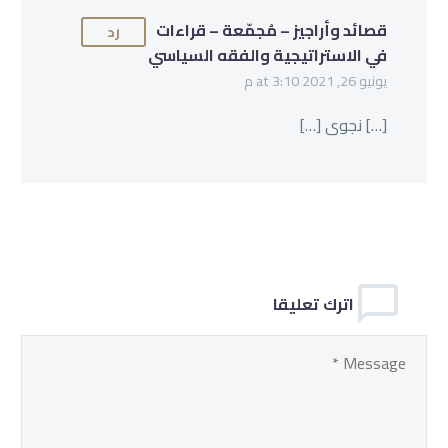
قصائد وأراجيز – مُجمّعة – قراءات
رد
في الاستراتيجية والفقه السياسي
يونيو 26, 2021 at 3:10 م
[…] نجوى […]
اترك تعليقا