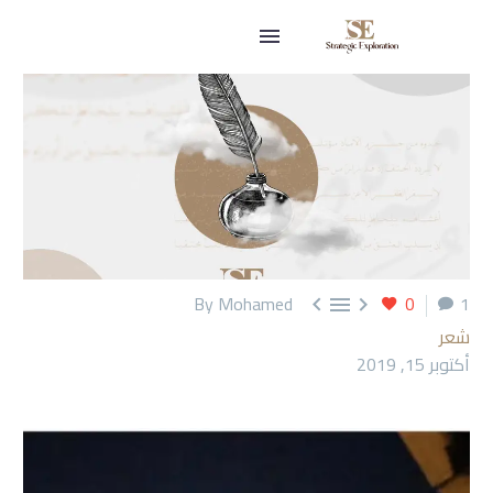
By Mohamed
0
1



شعر
أكتوبر 15, 2019