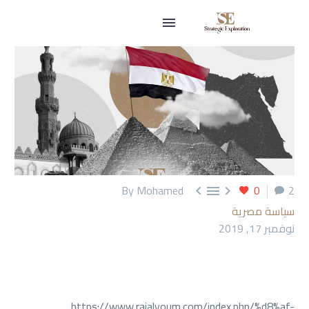
By Mohamed
0
2



سياسة مصرية
نوفمبر 17, 2019
https://www.raialyoum.com/index.php/%d8%af-