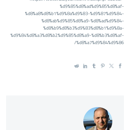
%d9%85%d8%ad%d9%85%d8%af-
%d8%a8%d8%b1%d9%8a%d9%83-%d9%87%d9%84-
%d8%ab%d9%85%d8%a9-%d8%ad%d9%84-
%d8%b9%d8%b3%d9%83%d8%b1%d9%8a-
%d9%84%d8%a3%d8%b2%d9%85%d8%a9-%d8%b3%d8%af-
%d8%a7%d9%84%d9%86/