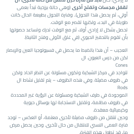
تقفل مجسات وتفتح أخرى
(وهي حالة برزخية تبدأ بعمى
أولي، ثم يحصل هذا التحول).. وفترة التحول بطبيعة الحال كانت
طويلة في البدء، ولكنها تقصر مع الوقت.
تحصل بشكل لا إرادي أولا، ثم مع الوقت تدرك وتساعد حصولها
بأن تقوم بالتحفيز الحيوي (في غلق الأولى وفتح الثانية).
العجيب – أن هذا بالضبط ما يحصل في فسيولوجيا العين والإبصار
لكن من درس العيون. ال
Cones
تتواجد في مركز الشبكية وتكون مسئولة عن النظر الحاد ولكن
في ظروف مضيئة. وفي هذه الظروف – يتم تقليل نشاط ال
Rods
الموجودة في طرف الشبكية ومسئولة عن الرؤية غير المحددة
في ظروف مظلمة، وتقليل الاستجابة لها بوسائل حيوية
وكيميائية معقدة.
وحين تنتقل من ظروف مضيئة لأخرى معتمة، أو العكس – توجد
فترة العمى النسبي للانتقال من حال لأخرى. وحين يحصل مرض
ما، قد تطول هذه الفترة.