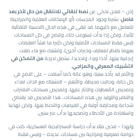
إذن – فنحن نحكي عن
نمط تلقائي للانتقال من حال لآخر بعد
فاصل
، بشرط وجود المجسات (أو الإمكانات العقلية والمزاجية)
للتعامل مع كليهما. قد تبقى في هذه الحال (الحسية التلقائية
للأبد).. ولكن إذا بدأت تستوعب ذلك، وتنضج في كل المساحات
(ليس فقط المساحات الأصلية ولكن كثيرا ما تنشأ العلاقات
بينهما بالنظر لمعارف وخبرات أخرى)، وتشتبك مع بناء صلات
إيجابية بينها، أخذا وردا، وتحديدا، ستصل لدرجة
من التمكن في
التشبيك المعرفي والمزاجي.
والأمر قد يأخذ سنينا، وهو عالة كما أسلفت – على النضج في
كل حالة، وحالات محيطة، والأهم – الاشتباك مع الذات ابتداء
وتمحيص المُعطيات والآثار عليها، وتمحيص مساحات الاقتراب
والتنافر والتوليد بين هذه المساحات.. هذا التمحيص قد يقتضي
شجاعة ومجازفة أولية في الفرضيات والتخبط بينها، ولكن تهذيبا
واستفادة من الأخطاء وتصحيحها بدأب عبر سنين.
ولهذا – فحين مثلا بدأت دراسة الاستراتيجية العسكرية، كنت في
دوامة معرفية ومزاجية بين مساحات عديدة – وليس فقط