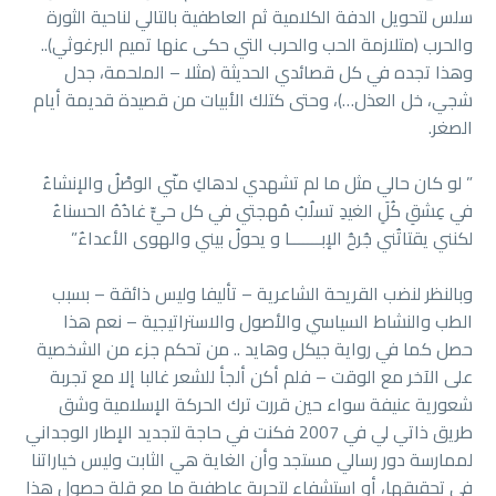
سلس لتحويل الدفة الكلامية ثم العاطفية بالتالي لناحية الثورة
والحرب (متلازمة الحب والحرب التي حكى عنها تميم البرغوثي)..
وهذا تجده في كل قصائدي الحديثة (مثلا – الملحمة، جدل
شجي، خل العذل…)، وحتى كتلك الأبيات من قصيدة قديمة أيام
الصغر.
” لو كان حالي مثل ما لم تشهدي لدهاكِ منّي الوصْلُ والإنشاءُ
في عِشقِ كُلَِ الغيدِ تسلُبُ مُهجتي في كل حيٍّ غادُهُ الحسناءُ
لكنني يقتاتُني جُرحُ الإبـــــــا و يحولُ بيني والهوى الأعداءُ”
وبالنظر لنضب القريحة الشاعرية – تأليفا وليس ذائقة – بسبب
الطب والنشاط السياسي والأصول والاستراتيجية – نعم هذا
حصل كما في رواية جيكل وهايد .. من تحكم جزء من الشخصية
على الآخر مع الوقت – فلم أكن ألجأ للشعر غالبا إلا مع تجربة
شعورية عنيفة سواء حين قررت ترك الحركة الإسلامية وشق
طريق ذاتي لي في 2007 فكنت في حاجة لتجديد الإطار الوجداني
لممارسة دور رسالي مستجد وأن الغاية هي الثابت وليس خياراتنا
في تحقيقها، أو استشفاء لتجربة عاطفية ما مع قلة حصول هذا