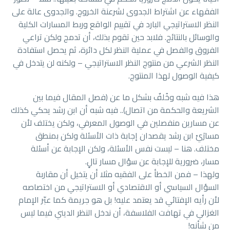
الفقهاء عن اشتراط الجدوى لشرعنة الخروج. والجدوى عالة على
النظر الاستراتيجي البارد في تقييم الواقع وربط المسارات الكلية
والوسائل بالنتائج. فلابد حين تقوم بذلك، أن تدمج ولكن تراعي
الفروق والفصل في عملية النظر لكل دائرة، ثم يحصل استفادة
النظر الشرعي من منتوج النظر الاستراتيجي – ولكنه لن يتدخل في
كيفية الوصول لهذا المنتوج.
هذا فيه شبه وخُلفٌ بشكل ما عن (فصل المقال فيما بين
الشريعة والحكمة من اتصال).. فيه شبه أن ابن رشد يحكي كذلك
عن مسارين منفصلين في الوصول المعرفي، ولكن يختلف لأن
مسارَيْ ابن رشد يقصدان إجابة ذات الأسئلة ولكن بمنطق
مختلف. هنا – ليست نفس الأسئلة، ولكن الإجابة عن أسئلة
مسار، ضرورية للإجابة عن سؤال مسار تالٍ.
ولهذا – فمن الخطأ على الفقيه مثلا أن يتخيل أن مقاربة
السؤال السياسي أو الاقتصادي أو الاستراتيجي من اختصاصه
لأن رأيه الإفتائي قد يعتمد عليه! بل هو جريمة كما عبّر الإمام
الغزالي في تهافت الفلاسفة، أن ندخل النظر الديني فيما ليس
من شأنه!