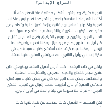
المزاج الإبداعي؟
التجربة مثيرة، وعايشتها بأشكال مختلفة منذ الصغر. مثلا، أنا
أكتب الشعر منذ السادسة بالعمر، والأمر كما تعلم ليس ملكات
لغوية ولكنها بالأساس روح فائرة ونزعة تخييل عالية وتعامل غير
مقيد مع التركيبات اللغوية والأقيسة. فإذا اجتمع ما سبق مع
الحس الديني والثوري والهوس المُراهِق بتغيير العالم بل تقزيم
كل أوزانه – فهو يصبح مجرد خيال يمكننا تحديه وتحريكه لما
نؤمن – يمكننا فهم كيف كنت أستمتع بكتابات سيد قطب في
فترة إعدادي وأول الثانوي، مع موقفي السلبي منها لاحقا.
ولكن في ذات الوقت – كنت أدرس أصول الفقه، وبطبيعتي كان
عندي هيام بالتنظير والضبط المعرفي والمقايسات العقلية
والمنطقية.. بعض هذه الجوانب كان في بعض كتابات سيد (مثل:
خصائص التصور) أو حتى أطروحة محمد إقبال في (تجديد التفكير
الديني) – قرأت كلا منهما في ليلة واحدة في أولى ثانوي.
لكن الحقيقة – الأصول كانت مختلفة عن هذا، لأنها كانت