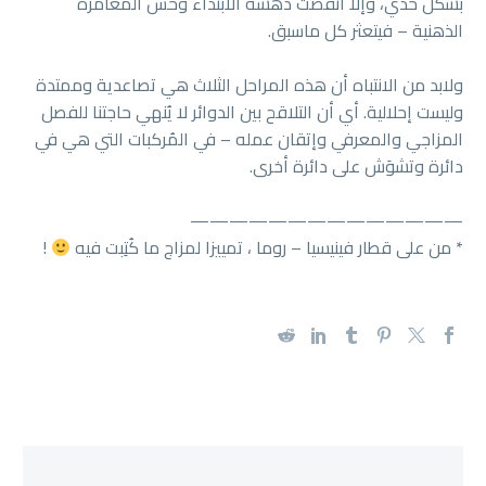
بشكل حدي، وإلا انقضت دهشة الابتداء وحس المغامرة
الذهنية – فيتعثر كل ماسبق.
ولابد من الانتباه أن هذه المراحل الثلاث هي تصاعدية وممتدة
وليست إحلالية. أي أن التلاقح بين الدوائر لا يُنهي حاجتنا للفصل
المزاجي والمعرفي وإتقان عمله – في المُركبات التي هي في
دائرة وتشوَش على دائرة أخرى.
——————————————
* من على قطار فينيسيا – روما ، تمييزا لمزاج ما كُتِبت فيه
!