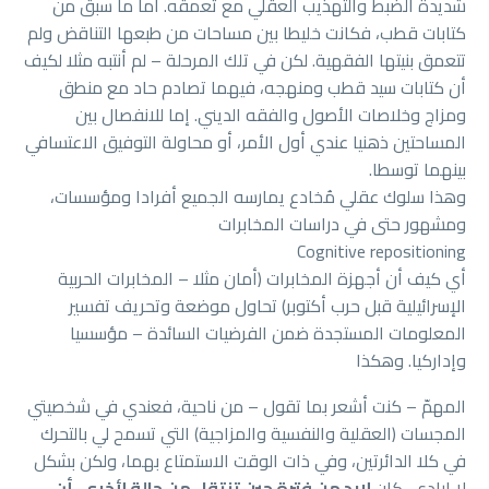
شديدة الضبط والتهذيب العقلي مع تعمقه. أما ما سبق من
كتابات قطب، فكانت خليطا بين مساحات من طبعها التناقض ولم
تتعمق بنيتها الفقهية. لكن في تلك المرحلة – لم أنتبه مثلا لكيف
أن كتابات سيد قطب ومنهجه، فيهما تصادم حاد مع منطق
ومزاج وخلاصات الأصول والفقه الديني. إما للانفصال بين
المساحتين ذهنيا عندي أول الأمر، أو محاولة التوفيق الاعتسافي
بينهما توسطا.
وهذا سلوك عقلي مُخادع يمارسه الجميع أفرادا ومؤسسات،
ومشهور حتى في دراسات المخابرات
Cognitive repositioning
أي كيف أن أجهزة المخابرات (أمان مثلا – المخابرات الحربية
الإسرائيلية قبل حرب أكتوبر) تحاول موضعة وتحريف تفسير
المعلومات المستجدة ضمن الفرضيات السائدة – مؤسسيا
وإداركيا. وهكذا
المهمّ – كنت أشعر بما تقول – من ناحية، فعندي في شخصيتي
المجسات (العقلية والنفسية والمزاجية) التي تسمح لي بالتحرك
في كلا الدائرتين، وفي ذات الوقت الاستمتاع بهما، ولكن بشكل
لا إرادي، كان
لابد من فترة حين تنتقل من حالة لأخرى، أن