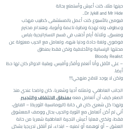
حينها مثلا، كنت أعيش وأستمتع بحالة
Dr Jykill and Mr Hide..
فيومين بالأسبوع كنت أعمل بالمستشفى كطبيب مهذب
وعطوف وله لهجة ونظرة ناعمة وأبوية، وهندام محترم
ومنسق.. وثلاثة أيام أذهب في قسم الاستراتيجية بلباس
فوضوي ولغة حادة ودنيا ههه، وتعامل مع الحرب معزولة عن
محنتها الإنسانية والأخلاقية ولكن فقط بمنطق
Bloody Realist
– على الأقل وأنا أتعلم وأقدّر وأقيس. وبقية الدوائر كان لها حظ
أيضا.
ولكن لا يوجد تلاقح منهجي!!!
الجانب العاطفي، وتمثله أدبيا وشعريا، كان واضحا عندي منذ
الصغر كيف أن أتعامل معه
بمنطق الالتفاف والتجيير
.
ولهذا كل شعري كان في خانة (الرومانسية الثورية) – الفارق،
أني لم أكن أتعامل مع الثورة والحرب بحال ووصف المعشوق
فقط، ولكني فعليا أعيش التجربة العاطفية شعريا من خانة
العشق – أو توهمه أو تمنيه – ابتداء، ثم أنتقل تدريجيا بشكل