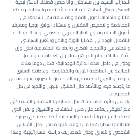
الاحتراب البسيط بين مساحتين وأنا صغير. فعندك الاستراتيجية
العسكرية بكل أبعادها المزاجية والأخلاقية والعقلية، وعندك
بقايا وامتدادات أصول الفقه والفلسفة بكل تشددها في
المحاكمة والتمحيص العقليين والاستناد الوثيق روحيا ومعرفيا
لأصول الديانة وفروع النظر الفقهي والعقلي، وعندك مساحة
الانفعال الوجداني بقضايا الثورة والتحرر والتغيير السياسي
والاجتماعي والتجديد الفكري والعدالة الاجتماعية (حتى وإن
خفّت مثاليات الحلم المُراهق، فلاتزال العاطفة متوقدة).
وحتى في داخل هذه الدائرة الوجدانية- فكان دوما هناك
المنازعة بين العاطفة الثورية والمُقاوِمة- وعاطفة العشق
والوله أو النزوع له كمقام وحالة – دون بالضرورة وجود شخص
ما يتجسد فيه، وبالتأكيد حال العشق الإلهي والتجرد عن كل
الموجودات.
ولا ننس دائرة الطب كذلك بكل مساراتها العلمية والفنية (كأي
علم تطبيقي يعتمد على حس الاكتشاف والتسييق والفن الذي
تُصقله التجربة) والأخلاقية والوجدانية أيضاـ فضلا عن ضرورة
اقتطاعها شطرا كبيرا من الوقت لأنها مصدر الدخل الأساس
الشخصي والأسري وحتى كمصاريف دراسة الاستراتيجية، وهذا