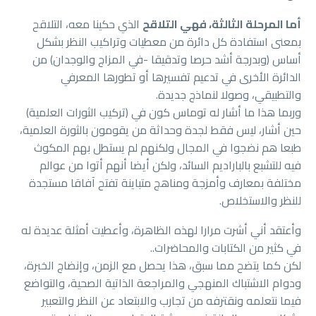
أما المرحلة الثالثة، فهي التلاقح
الذي حكينا معه، التلاقح
بمعنى استفادة كل دائرة من معطيات وتراكيب النظر بشكل
أساس (وبدرجة أشد حرصا وتدقيقا -في المزاج والوجدان) من
الدائرة الأخرى في تدعيم تفسيرها أو تطورها المعرفي
والتطبيقي، وصولا لنماذج جديدة.
وربما هذا ما أشار له توماس كون في (تركيب الثورات العلمية)
حين أشار، ليس فقط لجدة وحداثة من يقومون بالثورة العلمية،
طبعا هم نضجوا في المجال ولكنهم لم يستطل بهم المكوث
فيه للتشبع بالباراديم السائد، ولكن أيضا أنهم أتوا من عوالم
مختلفة بمعارف وأمزجة ومناهج متباينة تفتح آفاقا مستجدة
للنظر والاستخلاص.
وأعتقد أني أشرت مرارا لهذه الظاهرة، وأعطيت أمثلة عديدة له
في كثير من الكتابات والمحاضرات..
لكن كما يتضح مما سبق، هذا يحصل مع الزمن، وإنضاج الخبرة،
ودوام الاشتباك المنهجي والمراجعة الذاتية الصحية، والتواضع
فيما نتعلمه ونقترفه من تجارب والابتعاد عن النظر والتعبير