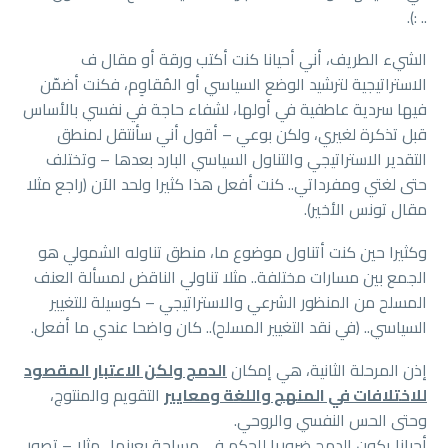
.. :).
الشيء الطريف، أني أحيانا كنت أكتب ورقة أو مقال ف
الاستراتيجية لترشيد الوضع السياسي أو المُقاوِم، فكنت أضمّن
فيها سردية عاطفية في أولها، لشفاء حاجة في نفسي بالأساس
قبل تذكرة لغيري، ولكن بوعي – أقول أني سأنتقل لمنطق
التقدير الاستراتيجي والتناول السياسي البارد بعدها – وتختلف
حتى لغتي ومفرداتي.. كنت أفعل هذا كثيرا ولحد الآن (راجع مثلا
مقال تونس الأخير).
وكثيرا حين كنت أتناول موضوع ما، منطق تناوله الشمولي هو
الجمع بين مسارات مختلفة.. مثلا تناولي الناقض لمسألة العنف
المسلح من المنظور الشرعي والاستراتيجي – كوسيلة للتغيير
السياسي.. (في نقد التغيير المسلح).. كان واضحا عندي ما أفعل.
إذن المرحلة الثانية، هي إمكان
الدمج ولكن الاعتبار المقصود
للاختلافات في المنهج واللغة ومعايير
التقويم والمنتوج،
وحتى الحس النفسي والروحي.
أحيانا يكون الدمج ضروريا للحكم في مساحة بعينها.. مثلا – تصور