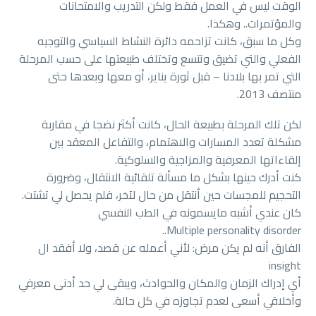
الوقت ليس في العمل فقط ولكن التدريب والامتحانات
والمؤتمرات.. وهكذا.
وكل ما سبق، كانت تزاحمه دائرة النشاط السياسي والتوجيه
الفعلي والتي تضيق وتتسع وتختلف طبيعتها على حسب المرحلة
التي تمر بها بلادنا – قبل ثورة يناير، أو معها وبعدها حتى
منتصف 2013.
لكن تلك المرحلة بطبيعة الحال، كانت أكثر نضجا في مقاربة
مشكلة تعدد المسارات والاهتمام، والتفاعل المعقد بين
إلقاءاتها المعرفية والمزاجية والسلوكية.
كنت أدرك حينها بشكل ما مسألة تلقائية الانتقال، وضرورة
التحجيم للمجسات حين أنتقل من حال لآخر، فلم يحصل لي تشتت.
كان عندي أشبه مايسمونه في الطب النفسي
Multiple personality disorder..
الفارق أنه لم يكن مرض: لأني أعمله عن قصد، ولا أفقد ال
insight
أي إدراك الزمان والمكان والحوادث، ويبقى لي حد أدنى معرفي
وأخلاقي أسعى لعدم تجاوزه في كل حالة.