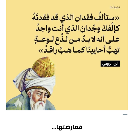
—
فعارضتها…