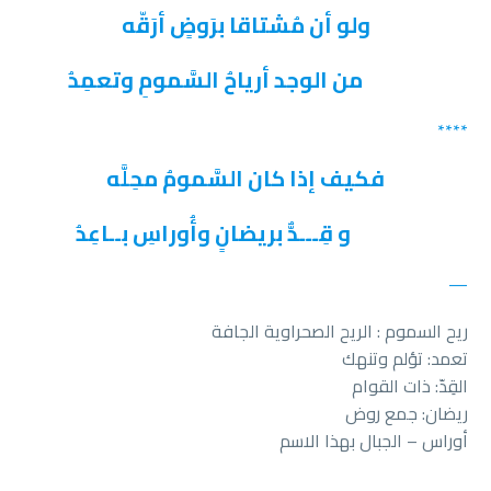
ولو أن مُشتاقا برَوضٍ أرَقّه
من الوجد أرياحُ السَّمومِ وتعمِدُ
****
فكيف إذا كان السَّمومُ محِلَّه
و قِـــدٌّ بريضانٍ وأُوراسِ بــاعِدُ
—
ريح السموم : الريح الصحراوية الجافة
تعمد: تؤلم وتنهك
القِدّ: ذات القوام
ريضان: جمع روض
أوراس – الجبال بهذا الاسم