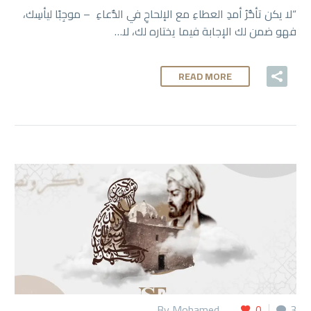
“لا يكن تأخُّرُ أمدِ العطاءِ مع الإلحاحِ في الدُّعاءِ – موجِبًا ليأسِك،
فهو ضمن لك الإجابة فيما يختاره لك، لا…
READ MORE
By Mohamed
0
3