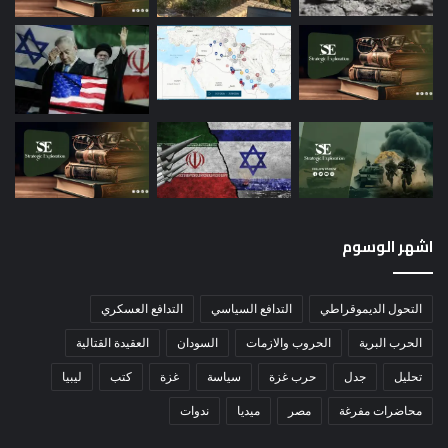
اشهر الوسوم
التحول الديموقراطي
التدافع السياسي
التدافع العسكري
الحرب البرية
الحروب والازمات
السودان
العقيدة القتالية
تحليل
جدل
حرب غزة
سياسة
غزة
كتب
ليبيا
محاضرات مفرغة
مصر
ميديا
ندوات