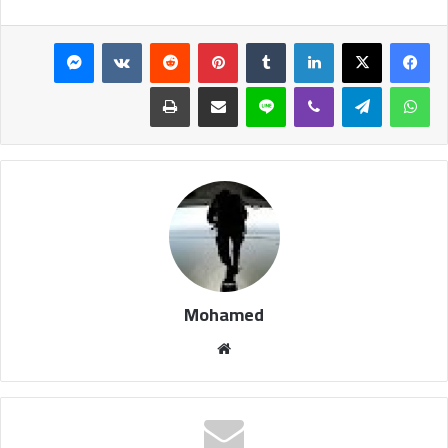
فيسبوك
‫X
لينكدإن
‏Tumblr
بينتيريست
‏Reddit
‏VKontakte
ماسنجر
واتساب
تيلقرام
ڤايبر
لاين
مشاركة عبر البريد
طباعة
Mohamed
موق
ع
الوي
ب