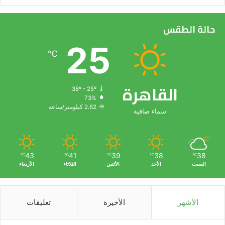
حالة الطقس
25
℃
القاهرة
38º - 25º
73%
2.62 كيلومتر/ساعة
سماء صافية
43
41
39
38
38
℃
℃
℃
℃
℃
السبت
الأحد
الأثنين
الثلاثاء
الأربعاء
الأشهر
الأخيرة
تعليقات