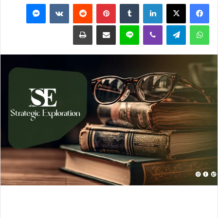
فيسبوك
‫X
لينكدإن
‏Tumblr
بينتيريست
‏Reddit
‏VKontakte
ماسنجر
ل
ب
واتساب
تيلقرام
ڤايبر
لاين
مشاركة عبر البريد
طباعة
ر
ي
د
ا
إ
ل
ك
ت
ر
و
ن
ي
ا