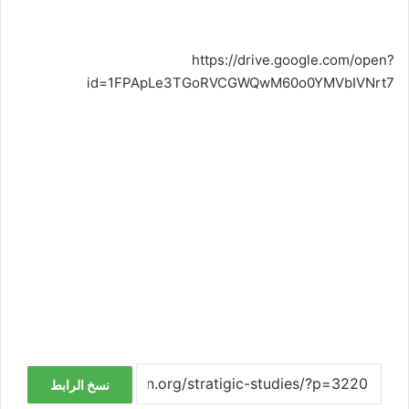
https://drive.google.com/open?
id=1FPApLe3TGoRVCGWQwM60o0YMVbIVNrt7
نسخ الرابط