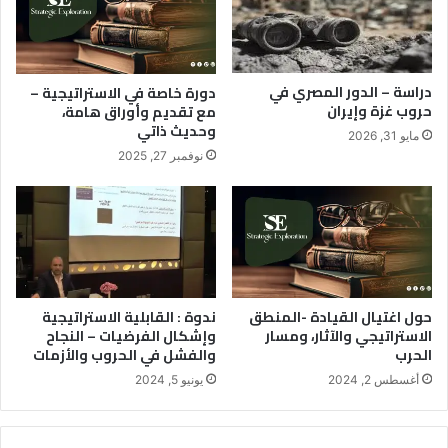
ل
ا
ة
ل
ف
م
ي
س
دراسة – الدور المصري في
دورة خاصة في الاستراتيجية –
م
ل
حروب غزة وإيران
مع تقديم وأوراق هامة،
و
ح
وحديث ذاتي
مايو 31, 2026
ا
ة
نوفمبر 27, 2025
ج
ف
ه
ي
ة
د
ا
ع
ل
م
ك
م
و
و
ا
ا
حول اغتيال القيادة -المنطق
ندوة : القابلية الاستراتيجية
ر
الاستراتيجي والآثار، ومسار
وإشكال الفرضيات – النجاح
ج
الحرب
والفشل في الحروب والأزمات
ث
ه
ة
أغسطس 2, 2024
يونيو 5, 2024
ا
ل
أ